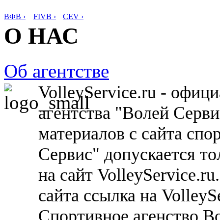
ВФВ ›
FIVB ›
CEV ›
О НАС
Об агентстве
VolleyService.ru - офи
агентства "Волей Серв
материалов с сайта спо
Сервис" допускается то
на сайт VolleyService.r
сайта ссылка на VolleyS
Спортивное агенство В