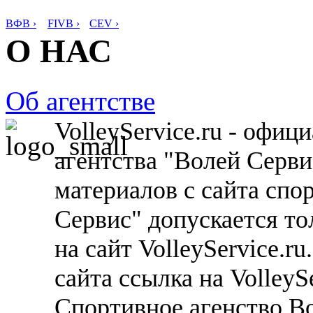
ВФВ ›
FIVB ›
CEV ›
О НАС
Об агентстве
VolleyService.ru - офи
агентства "Волей Серв
материалов с сайта спо
Сервис" допускается то
на сайт VolleyService.r
сайта ссылка на VolleyS
Спортивное агенство В