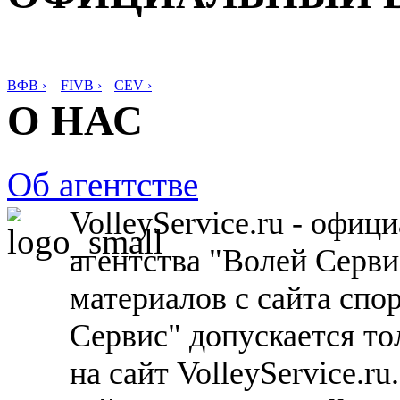
ВФВ ›
FIVB ›
CEV ›
О НАС
Об агентстве
VolleyService.ru - офи
агентства "Волей Серв
материалов с сайта спо
Сервис" допускается то
на сайт VolleyService.r