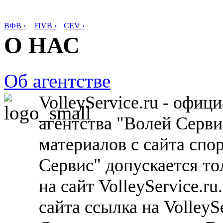
ВФВ ›
FIVB ›
CEV ›
О НАС
Об агентстве
VolleyService.ru - офи
агентства "Волей Серв
материалов с сайта спо
Сервис" допускается то
на сайт VolleyService.r
сайта ссылка на VolleyS