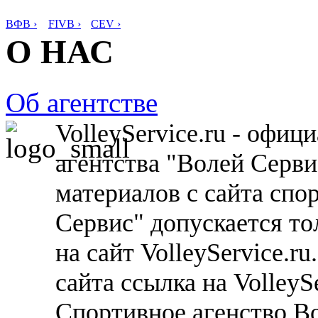
ВФВ ›
FIVB ›
CEV ›
О НАС
Об агентстве
VolleyService.ru - офи
агентства "Волей Серв
материалов с сайта спо
Сервис" допускается то
на сайт VolleyService.r
сайта ссылка на VolleyS
Спортивное агенство В