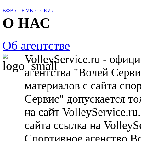
ВФВ ›
FIVB ›
CEV ›
О НАС
Об агентстве
VolleyService.ru - офи
агентства "Волей Серв
материалов с сайта спо
Сервис" допускается то
на сайт VolleyService.r
сайта ссылка на VolleyS
Спортивное агенство В