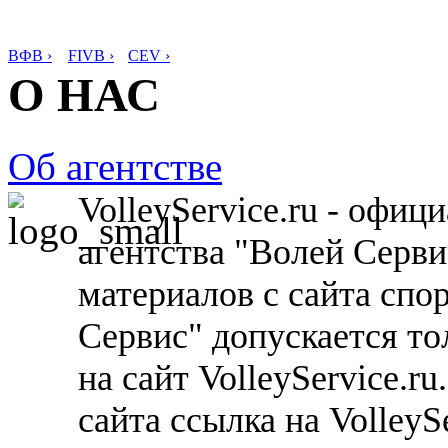
ВФВ ›
FIVB ›
CEV ›
О НАС
Об агентстве
VolleyService.ru - офи
агентства "Волей Серв
материалов с сайта спо
Сервис" допускается то
на сайт VolleyService.r
сайта ссылка на VolleyS