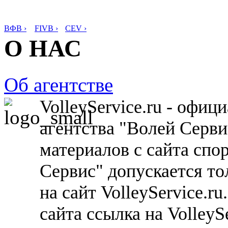
ВФВ ›
FIVB ›
CEV ›
О НАС
Об агентстве
VolleyService.ru - офи
агентства "Волей Серв
материалов с сайта спо
Сервис" допускается то
на сайт VolleyService.r
сайта ссылка на VolleyS