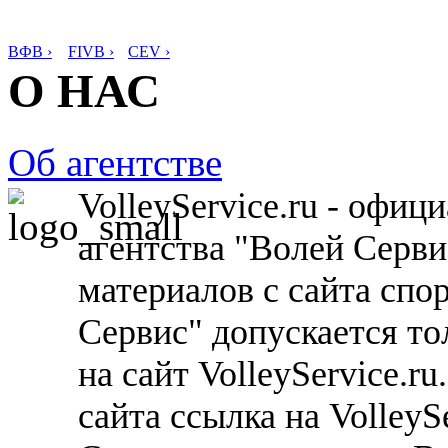
ВФВ ›
FIVB ›
CEV ›
О НАС
Об агентстве
VolleyService.ru - офи
агентства "Волей Серв
материалов с сайта спо
Сервис" допускается то
на сайт VolleyService.r
сайта ссылка на VolleyS