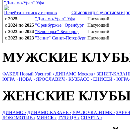
"Динамо-Урал" Уфа
Перейти к списку игроков
Список игр с участием игр
с
2025
"Динамо-Урал" Уфа
Пасующий
с
2024
по
2025
"Оренбуржье" Оренбург
Пасующий
с
2023
по
2024
"Белогорье" Белгород
Пасующий
с
2023
по
2023
"Зенит" Санкт-Петербург
Пасующий
МУЖСКИЕ КЛУБ
ФАКЕЛ Новый Уренгой ›
ДИНАМО Москва ›
ЗЕНИТ-КАЗАНЬ
ЮГРА ›
НОВА ›
ЯРОСЛАВИЧ ›
КУЗБАСС ›
ЕНИСЕЙ ›
ЮГРА
ЖЕНСКИЕ КЛУБ
ДИНАМО ›
ДИНАМО-КАЗАНЬ ›
УРАЛОЧКА-НТМК ›
ЗАРЕЧ
ЛОКОМОТИВ ›
МИНСК ›
ТУЛИЦА ›
СПАРТА ›