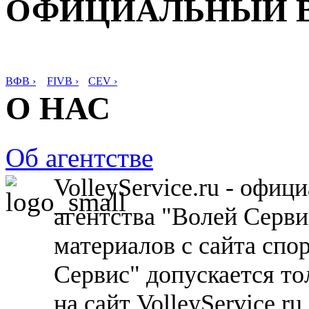
ОФИЦИАЛЬНЫЙ 
ВФВ ›
FIVB ›
CEV ›
О НАС
Об агентстве
VolleyService.ru - офи
агентства "Волей Серв
материалов с сайта спо
Сервис" допускается то
на сайт VolleyService.r