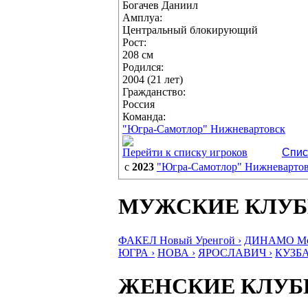
Богачев Даниил
Амплуа:
Центральный блокирующий
Рост:
208 см
Родился:
2004 (21 лет)
Гражданство:
Россия
Команда:
"Югра-Самотлор" Нижневартовск
Перейти к списку игроков
Спис
с
2023
"Югра-Самотлор" Нижневарто
МУЖСКИЕ КЛУ
ФАКЕЛ Новый Уренгой ›
ДИНАМО Мос
ЮГРА ›
НОВА ›
ЯРОСЛАВИЧ ›
КУЗБА
ЖЕНСКИЕ КЛУ