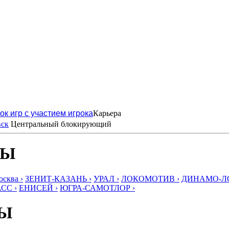
ок игр с участием игрока
Карьера
вск
Центральный блокирующий
БЫ
ква ›
ЗЕНИТ-КАЗАНЬ ›
УРАЛ ›
ЛОКОМОТИВ ›
ДИНАМО-ЛО
СС ›
ЕНИСЕЙ ›
ЮГРА-САМОТЛОР ›
БЫ