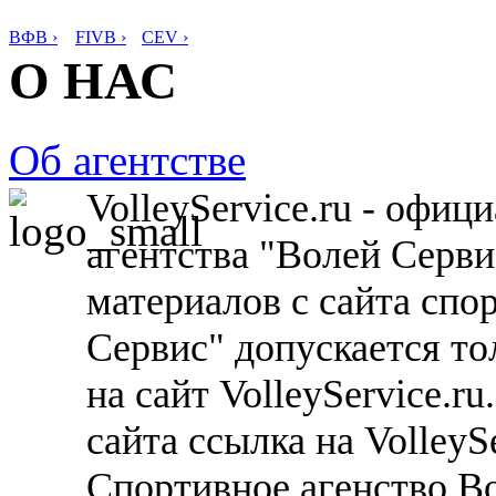
ВФВ ›
FIVB ›
CEV ›
О НАС
Об агентстве
VolleyService.ru - офи
агентства "Волей Серв
материалов с сайта спо
Сервис" допускается то
на сайт VolleyService.r
сайта ссылка на VolleyS
Спортивное агенство В