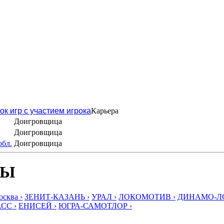
ок игр с участием игрока
Карьера
Доигровщица
Доигровщица
обл.
Доигровщица
БЫ
ква ›
ЗЕНИТ-КАЗАНЬ ›
УРАЛ ›
ЛОКОМОТИВ ›
ДИНАМО-ЛО
СС ›
ЕНИСЕЙ ›
ЮГРА-САМОТЛОР ›