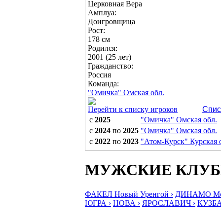
Церковная Вера
Амплуа:
Доигровщица
Рост:
178 см
Родился:
2001 (25 лет)
Гражданство:
Россия
Команда:
"Омичка" Омская обл.
Перейти к списку игроков
Спис
с
2025
"Омичка" Омская обл.
с
2024
по
2025
"Омичка" Омская обл.
с
2022
по
2023
"Атом-Курск" Курская 
МУЖСКИЕ КЛУ
ФАКЕЛ Новый Уренгой ›
ДИНАМО Мос
ЮГРА ›
НОВА ›
ЯРОСЛАВИЧ ›
КУЗБА