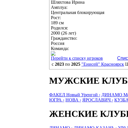
Шляхтова Ирина
Амплуа:
Центральная блокирующая
Рост:
189 см
Родился:
2000 (26 лет)
Гражданство:
Россия
Команда:
Перейти к списку игроков
Спис
с
2023
по
2025
"Енисей" Красноярск
Ц
МУЖСКИЕ КЛУ
ФАКЕЛ Новый Уренгой ›
ДИНАМО Мос
ЮГРА ›
НОВА ›
ЯРОСЛАВИЧ ›
КУЗБА
ЖЕНСКИЕ КЛУ
ДИНАМО ›
ДИНАМО-КАЗАНЬ ›
УРА