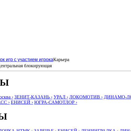
ок игр с участием игрока
Карьера
ентральная блокирующая
БЫ
ква ›
ЗЕНИТ-КАЗАНЬ ›
УРАЛ ›
ЛОКОМОТИВ ›
ДИНАМО-ЛО
СС ›
ЕНИСЕЙ ›
ЮГРА-САМОТЛОР ›
БЫ
ЛОЧКА-НТМК ›
ЗАРЕЧЬЕ ›
ЕНИСЕЙ ›
ЛЕНИНГРАДКА ›
ДИНА