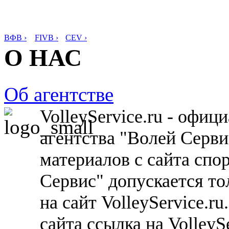
ВФВ ›
FIVB ›
CEV ›
О НАС
Об агентстве
VolleyService.ru - офи
агентства "Волей Серв
материалов с сайта спо
Сервис" допускается то
на сайт VolleyService.r
сайта ссылка на VolleyS