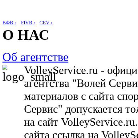
ВФВ ›
FIVB ›
CEV ›
О НАС
Об агентстве
VolleyService.ru - офи
агентства "Волей Серв
материалов с сайта спо
Сервис" допускается то
на сайт VolleyService.r
сайта ссылка на VolleyS