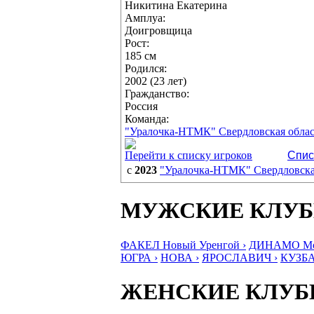
Никитина Екатерина
Амплуа:
Доигровщица
Рост:
185 см
Родился:
2002 (23 лет)
Гражданство:
Россия
Команда:
"Уралочка-НТМК" Свердловская облас
Перейти к списку игроков
Спис
с
2023
"Уралочка-НТМК" Свердловска
МУЖСКИЕ КЛУ
ФАКЕЛ Новый Уренгой ›
ДИНАМО Мос
ЮГРА ›
НОВА ›
ЯРОСЛАВИЧ ›
КУЗБА
ЖЕНСКИЕ КЛУ