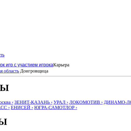
ть
ок игр с участием игрока
Карьера
я область
Доигровщица
БЫ
ква ›
ЗЕНИТ-КАЗАНЬ ›
УРАЛ ›
ЛОКОМОТИВ ›
ДИНАМО-ЛО
СС ›
ЕНИСЕЙ ›
ЮГРА-САМОТЛОР ›
БЫ