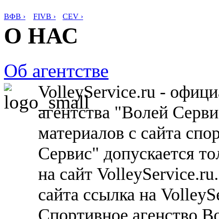
ВФВ ›
FIVB ›
CEV ›
О НАС
Об агентстве
VolleyService.ru - офи
агентства "Волей Серв
материалов с сайта спо
Сервис" допускается то
на сайт VolleyService.r
сайта ссылка на VolleyS
Спортивное агенство В