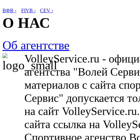
ВФВ ›
FIVB ›
CEV ›
О НАС
Об агентстве
VolleyService.ru - офи
агентства "Волей Серв
материалов с сайта спо
Сервис" допускается то
на сайт VolleyService.r
сайта ссылка на VolleyS
Спортивное агенство В