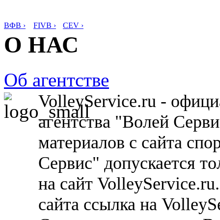
ВФВ ›
FIVB ›
CEV ›
О НАС
Об агентстве
VolleyService.ru - офи
агентства "Волей Серв
материалов с сайта спо
Сервис" допускается то
на сайт VolleyService.r
сайта ссылка на VolleyS