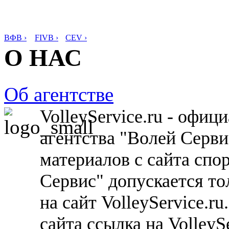
ВФВ ›
FIVB ›
CEV ›
О НАС
Об агентстве
VolleyService.ru - офи
агентства "Волей Серв
материалов с сайта спо
Сервис" допускается то
на сайт VolleyService.r
сайта ссылка на VolleyS