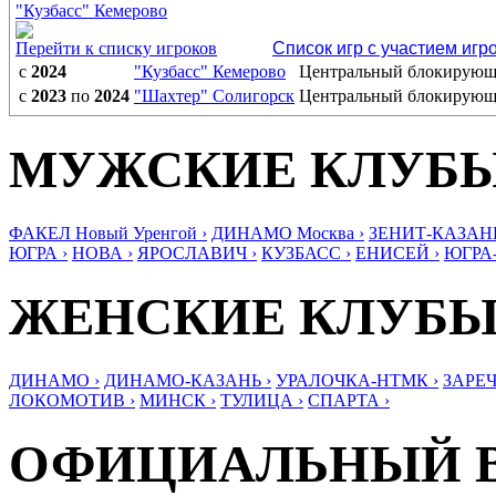
"Кузбасс" Кемерово
Перейти к списку игроков
Список игр с участием игр
с
2024
"Кузбасс" Кемерово
Центральный блокирую
с
2023
по
2024
"Шахтер" Солигорск
Центральный блокирую
МУЖСКИЕ КЛУБ
ФАКЕЛ Новый Уренгой ›
ДИНАМО Москва ›
ЗЕНИТ-КАЗАНЬ
ЮГРА ›
НОВА ›
ЯРОСЛАВИЧ ›
КУЗБАСС ›
ЕНИСЕЙ ›
ЮГРА
ЖЕНСКИЕ КЛУБ
ДИНАМО ›
ДИНАМО-КАЗАНЬ ›
УРАЛОЧКА-НТМК ›
ЗАРЕЧ
ЛОКОМОТИВ ›
МИНСК ›
ТУЛИЦА ›
СПАРТА ›
ОФИЦИАЛЬНЫЙ 