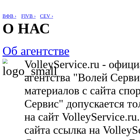
ВФВ ›
FIVB ›
CEV ›
О НАС
Об агентстве
VolleyService.ru - офи
агентства "Волей Серв
материалов с сайта спо
Сервис" допускается то
на сайт VolleyService.r
сайта ссылка на VolleyS