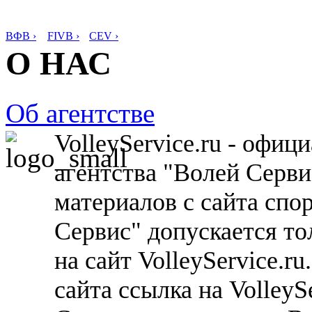
ВФВ ›
FIVB ›
CEV ›
О НАС
Об агентстве
VolleyService.ru - офи
агентства "Волей Серв
материалов с сайта спо
Сервис" допускается то
на сайт VolleyService.r
сайта ссылка на VolleyS