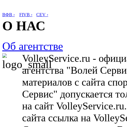
ВФВ ›
FIVB ›
CEV ›
О НАС
Об агентстве
VolleyService.ru - офи
агентства "Волей Серв
материалов с сайта спо
Сервис" допускается то
на сайт VolleyService.r
сайта ссылка на VolleyS