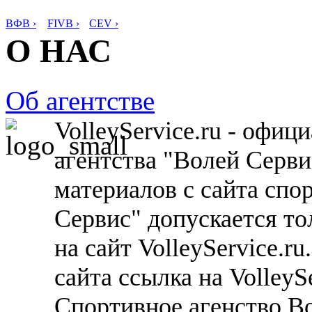
ВФВ ›
FIVB ›
CEV ›
О НАС
Об агентстве
VolleyService.ru - офи
агентства "Волей Серв
материалов с сайта спо
Сервис" допускается то
на сайт VolleyService.r
сайта ссылка на VolleyS
Спортивное агенство В