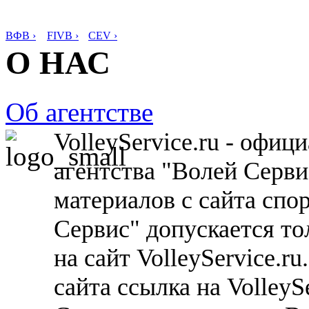
ВФВ ›
FIVB ›
CEV ›
О НАС
Об агентстве
VolleyService.ru - офи
агентства "Волей Серв
материалов с сайта спо
Сервис" допускается то
на сайт VolleyService.r
сайта ссылка на VolleyS