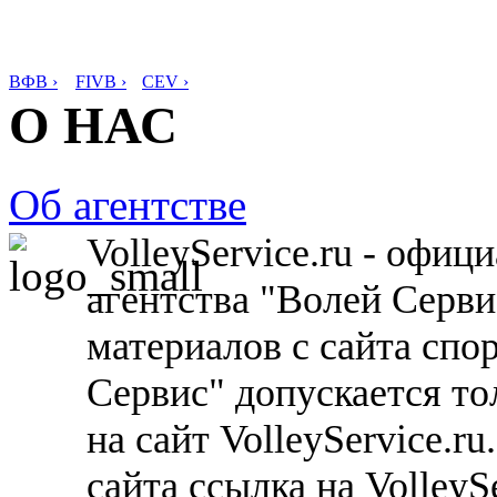
ВФВ ›
FIVB ›
CEV ›
О НАС
Об агентстве
VolleyService.ru - офи
агентства "Волей Серв
материалов с сайта спо
Сервис" допускается то
на сайт VolleyService.r
сайта ссылка на VolleyS