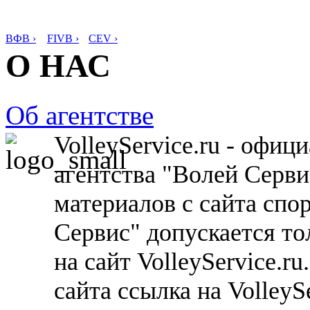
ВФВ ›
FIVB ›
CEV ›
О НАС
Об агентстве
VolleyService.ru - офи
агентства "Волей Серв
материалов с сайта спо
Сервис" допускается то
на сайт VolleyService.r
сайта ссылка на VolleyS