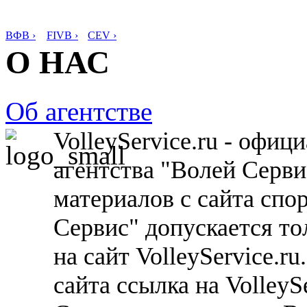
ВФВ ›
FIVB ›
CEV ›
О НАС
Об агентстве
VolleyService.ru - офи
агентства "Волей Серв
материалов с сайта спо
Сервис" допускается то
на сайт VolleyService.r
сайта ссылка на VolleyS