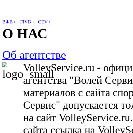
ВФВ ›
FIVB ›
CEV ›
О НАС
Об агентстве
VolleyService.ru - офи
агентства "Волей Серв
материалов с сайта спо
Сервис" допускается то
на сайт VolleyService.r
сайта ссылка на VolleyS