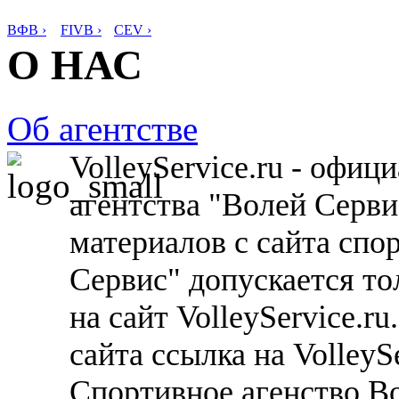
ВФВ ›
FIVB ›
CEV ›
О НАС
Об агентстве
VolleyService.ru - офи
агентства "Волей Серв
материалов с сайта спо
Сервис" допускается то
на сайт VolleyService.r
сайта ссылка на VolleyS
Спортивное агенство В