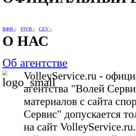
ВФВ ›
FIVB ›
CEV ›
О НАС
Об агентстве
VolleyService.ru - офи
агентства "Волей Серв
материалов с сайта спо
Сервис" допускается то
на сайт VolleyService.r