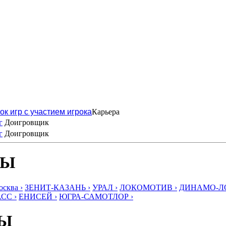
ок игр с участием игрока
Карьера
г
Доигровщик
г
Доигровщик
БЫ
ква ›
ЗЕНИТ-КАЗАНЬ ›
УРАЛ ›
ЛОКОМОТИВ ›
ДИНАМО-ЛО
СС ›
ЕНИСЕЙ ›
ЮГРА-САМОТЛОР ›
БЫ