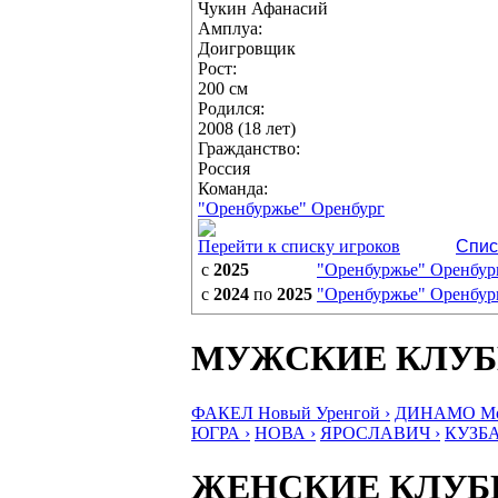
Чукин Афанасий
Амплуа:
Доигровщик
Рост:
200 см
Родился:
2008 (18 лет)
Гражданство:
Россия
Команда:
"Оренбуржье" Оренбург
Перейти к списку игроков
Спис
с
2025
"Оренбуржье" Оренбур
с
2024
по
2025
"Оренбуржье" Оренбур
МУЖСКИЕ КЛУ
ФАКЕЛ Новый Уренгой ›
ДИНАМО Мос
ЮГРА ›
НОВА ›
ЯРОСЛАВИЧ ›
КУЗБА
ЖЕНСКИЕ КЛУ