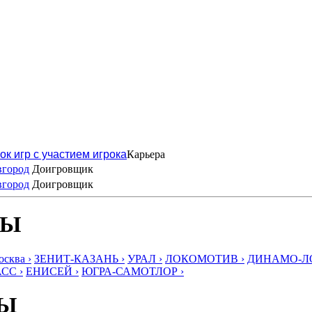
ок игр с участием игрока
Карьера
вгород
Доигровщик
вгород
Доигровщик
БЫ
ква ›
ЗЕНИТ-КАЗАНЬ ›
УРАЛ ›
ЛОКОМОТИВ ›
ДИНАМО-ЛО
СС ›
ЕНИСЕЙ ›
ЮГРА-САМОТЛОР ›
БЫ