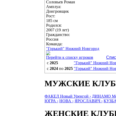
Соловьев Роман
Амплуа:
Доигровщик
Рост:
185 см
Родился:
2007 (19 лет)
Гражданство:
Россия
Команда:
"Горький" Нижний Новгород
Перейти к списку игроков
Спис
с
2025
"Горький" Нижний Но
с
2024
по
2025
"Горький" Нижний Но
МУЖСКИЕ КЛУ
ФАКЕЛ Новый Уренгой ›
ДИНАМО Мос
ЮГРА ›
НОВА ›
ЯРОСЛАВИЧ ›
КУЗБА
ЖЕНСКИЕ КЛУ