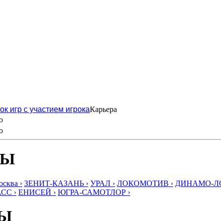
ок игр с участием игрока
Карьера
о
о
БЫ
ква ›
ЗЕНИТ-КАЗАНЬ ›
УРАЛ ›
ЛОКОМОТИВ ›
ДИНАМО-ЛО
СС ›
ЕНИСЕЙ ›
ЮГРА-САМОТЛОР ›
БЫ