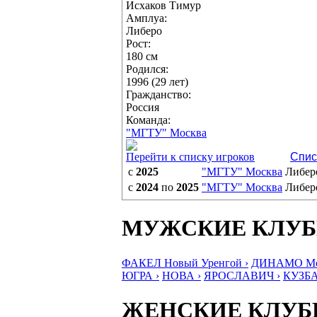
Исхаков Тимур
Амплуа:
Либеро
Рост:
180 см
Родился:
1996 (29 лет)
Гражданство:
Россия
Команда:
"МГТУ" Москва
Перейти к списку игроков
Спис
с
2025
"МГТУ" Москва
Либер
с
2024
по
2025
"МГТУ" Москва
Либер
МУЖСКИЕ КЛУ
ФАКЕЛ Новый Уренгой ›
ДИНАМО Мос
ЮГРА ›
НОВА ›
ЯРОСЛАВИЧ ›
КУЗБА
ЖЕНСКИЕ КЛУ