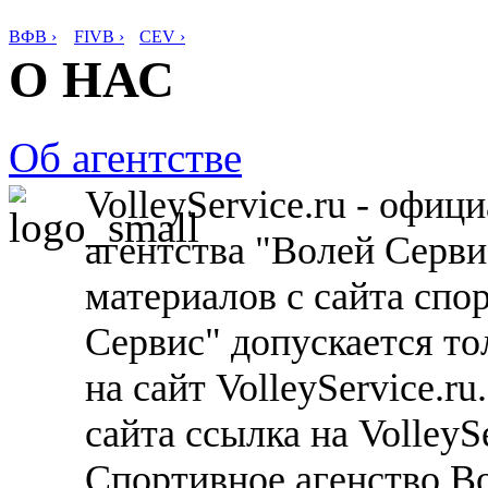
ВФВ ›
FIVB ›
CEV ›
О НАС
Об агентстве
VolleyService.ru - офи
агентства "Волей Серв
материалов с сайта спо
Сервис" допускается то
на сайт VolleyService.r
сайта ссылка на VolleyS
Спортивное агенство В