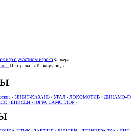
ок игр с участием игрока
Карьера
инск
Центральная блокирующая
БЫ
ква ›
ЗЕНИТ-КАЗАНЬ ›
УРАЛ ›
ЛОКОМОТИВ ›
ДИНАМО-ЛО
СС ›
ЕНИСЕЙ ›
ЮГРА-САМОТЛОР ›
БЫ
ЛОЧКА-НТМК ›
ЗАРЕЧЬЕ ›
ЕНИСЕЙ ›
ЛЕНИНГРАДКА ›
ДИНА