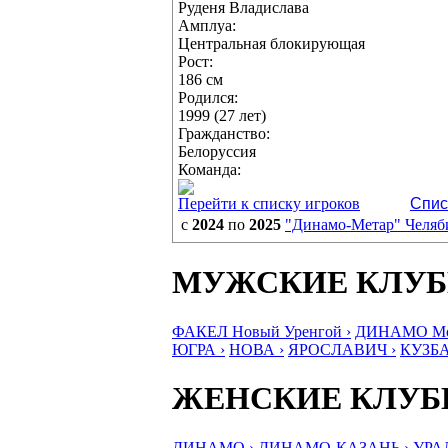
Руденя Владислава
Амплуа:
Центральная блокирующая
Рост:
186 см
Родился:
1999 (27 лет)
Гражданство:
Белоруссия
Команда:
Перейти к списку игроков
Спис
с
2024
по
2025
"Динамо-Метар" Челяб
МУЖСКИЕ КЛУ
ФАКЕЛ Новый Уренгой ›
ДИНАМО Мос
ЮГРА ›
НОВА ›
ЯРОСЛАВИЧ ›
КУЗБА
ЖЕНСКИЕ КЛУ
ДИНАМО ›
ДИНАМО-КАЗАНЬ ›
УРА