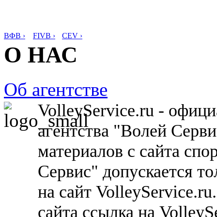
ВФВ ›
FIVB ›
CEV ›
О НАС
Об агентстве
VolleyService.ru - офи
агентства "Волей Серв
материалов с сайта спо
Сервис" допускается то
на сайт VolleyService.r
сайта ссылка на VolleyS