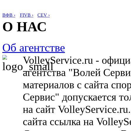
ВФВ ›
FIVB ›
CEV ›
О НАС
Об агентстве
VolleyService.ru - офи
агентства "Волей Серв
материалов с сайта спо
Сервис" допускается то
на сайт VolleyService.r
сайта ссылка на VolleyS