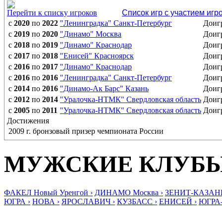
Перейти к списку игроков
Список игр с участием игр
с
2020
по
2022
"Ленинградка" Санкт-Петербург
Доиг
с
2019
по
2020
"Динамо" Москва
Доиг
с
2018
по
2019
"Динамо" Краснодар
Доиг
с
2017
по
2018
"Енисей" Красноярск
Доиг
с
2016
по
2017
"Динамо" Краснодар
Доиг
с
2016
по
2016
"Ленинградка" Санкт-Петербург
Доиг
с
2014
по
2016
"Динамо-Ак Барс" Казань
Доиг
с
2012
по
2014
"Уралочка-НТМК" Свердловская область
Доиг
с
2005
по
2011
"Уралочка-НТМК" Свердловская область
Доиг
Достижения
2009 г. бронзовый призер чемпионата России
МУЖСКИЕ КЛУБ
ФАКЕЛ Новый Уренгой ›
ДИНАМО Москва ›
ЗЕНИТ-КАЗАНЬ
ЮГРА ›
НОВА ›
ЯРОСЛАВИЧ ›
КУЗБАСС ›
ЕНИСЕЙ ›
ЮГРА