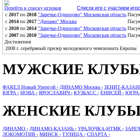
Перейти к списку игроков
Список игр с участием игр
с
2017
по
2018
"Заречье-Одинцово" Московская область
Пасу
с
2014
по
2017
"Динамо" Москва
Пасу
с
2010
по
2014
"Заречье-Одинцово" Московская область
Пасу
с
2007
по
2010
"Заречье-Одинцово" Московская область
Пасу
Достижения
2008 г. серебряный призер молодежного чемпионата Европы
МУЖСКИЕ КЛУБ
ФАКЕЛ Новый Уренгой ›
ДИНАМО Москва ›
ЗЕНИТ-КАЗАНЬ
ЮГРА ›
НОВА ›
ЯРОСЛАВИЧ ›
КУЗБАСС ›
ЕНИСЕЙ ›
ЮГРА
ЖЕНСКИЕ КЛУБ
ДИНАМО ›
ДИНАМО-КАЗАНЬ ›
УРАЛОЧКА-НТМК ›
ЗАРЕЧ
ЛОКОМОТИВ ›
МИНСК ›
ТУЛИЦА ›
СПАРТА ›