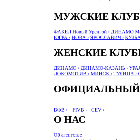
МУЖСКИЕ КЛУ
ФАКЕЛ Новый Уренгой ›
ДИНАМО Мос
ЮГРА ›
НОВА ›
ЯРОСЛАВИЧ ›
КУЗБА
ЖЕНСКИЕ КЛУ
ДИНАМО ›
ДИНАМО-КАЗАНЬ ›
УРА
ЛОКОМОТИВ ›
МИНСК ›
ТУЛИЦА ›
ОФИЦИАЛЬНЫЙ
ВФВ ›
FIVB ›
CEV ›
О НАС
Об агентстве