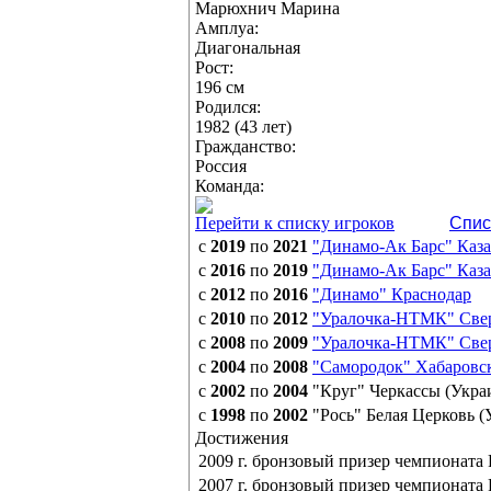
Марюхнич Марина
Амплуа:
Диагональная
Рост:
196 см
Родился:
1982 (43 лет)
Гражданство:
Россия
Команда:
Перейти к списку игроков
Спис
с
2019
по
2021
"Динамо-Ак Барс" Каз
с
2016
по
2019
"Динамо-Ак Барс" Каз
с
2012
по
2016
"Динамо" Краснодар
с
2010
по
2012
"Уралочка-НТМК" Свер
с
2008
по
2009
"Уралочка-НТМК" Свер
с
2004
по
2008
"Самородок" Хабаровс
с
2002
по
2004
"Круг" Черкассы (Укра
с
1998
по
2002
"Рось" Белая Церковь (
Достижения
2009 г. бронзовый призер чемпионата
2007 г. бронзовый призер чемпионата