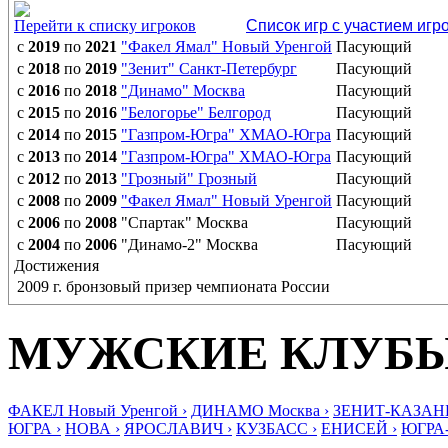
Перейти к списку игроков
Список игр с участием игр
с
2019
по
2021
"Факел Ямал" Новый Уренгой
Пасующий
с
2018
по
2019
"Зенит" Санкт-Петербург
Пасующий
с
2016
по
2018
"Динамо" Москва
Пасующий
с
2015
по
2016
"Белогорье" Белгород
Пасующий
с
2014
по
2015
"Газпром-Югра" ХМАО-Югра
Пасующий
с
2013
по
2014
"Газпром-Югра" ХМАО-Югра
Пасующий
с
2012
по
2013
"Грозный" Грозный
Пасующий
с
2008
по
2009
"Факел Ямал" Новый Уренгой
Пасующий
с
2006
по
2008
"Спартак" Москва
Пасующий
с
2004
по
2006
"Динамо-2" Москва
Пасующий
Достижения
2009 г. бронзовый призер чемпионата России
МУЖСКИЕ КЛУБ
ФАКЕЛ Новый Уренгой ›
ДИНАМО Москва ›
ЗЕНИТ-КАЗАНЬ
ЮГРА ›
НОВА ›
ЯРОСЛАВИЧ ›
КУЗБАСС ›
ЕНИСЕЙ ›
ЮГРА