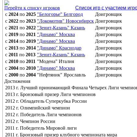
Перейти к списку игроков
Список игр с участием игр
с
2024
по
2025
"Белогорье" Белгород
Доигровщик
с
2022
по
2023
"Локомотив" Новосибирск
Доигровщик
с
2021
по
2022
"Зенит-Казань" Казань
Доигровщик
с
2019
по
2021
"Динамо" Москва
Доигровщик
с
2014
по
2019
"Динамо" Москва
Доигровщик
с
2013
по
2014
"Динамо" Краснодар
Доигровщик
с
2011
по
2013
"Зенит-Казань" Казань
Доигровщик
с
2010
по
2011
"Модена" Италия
Доигровщик
с
2004
по
2010
"Динамо" Москва
Доигровщик
с
2000
по
2004
"Нефтяник" Ярославль
Доигровщик
Достижения
2013 г. Лучший принимающий Финала Четырех Лиги чемпио
2013 г. Бронзовый призер Лиги чемпионов
2012 г. Обладатель Суперкубка России
2012 г. Олимпийский чемпион
2012 г. Победитель Лиги чемпионов
2012 г. Чемпион России
2011 г. Победитель Мировой лиги
2011 г. Бронзовый призер клубного чемпионата мира