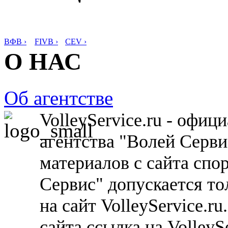
ВФВ ›
FIVB ›
CEV ›
О НАС
Об агентстве
VolleyService.ru - офи
агентства "Волей Серв
материалов с сайта спо
Сервис" допускается то
на сайт VolleyService.r
сайта ссылка на VolleyS