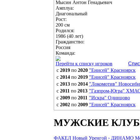
Мысин Антон Генадьевич
Амплуа:
Диагональный
Рост:
200 см
Родился:
1986 (40 лет)
Гражданство:
Россия
Команда:
Перейти к списку игроков
Спис
с
2019
по
2020
"Енисей" Красноярск
с
2014
по
2019
"Енисей" Красноярск
с
2013
по
2014
"Локомотив" Новосиби
с
2011
по
2013
"Газпром-Югра" ХМА
с
2009
по
2011
"Искра" Одинцово
с
2002
по
2009
"Енисей" Красноярск
МУЖСКИЕ КЛУ
ФАКЕЛ Новый Уренгой ›
ДИНАМО Мос