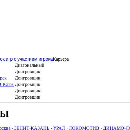
ок игр с участием игрока
Карьера
Диагональный
Доигровщик
рск
Доигровщик
О-Югра
Доигровщик
Доигровщик
Доигровщик
БЫ
ква ›
ЗЕНИТ-КАЗАНЬ ›
УРАЛ ›
ЛОКОМОТИВ ›
ДИНАМО-ЛО