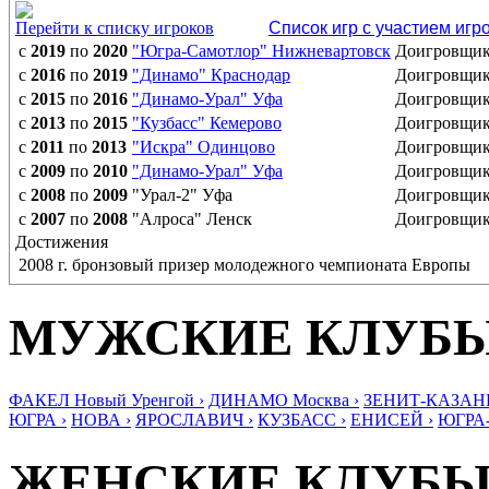
Перейти к списку игроков
Список игр с участием игр
с
2019
по
2020
"Югра-Самотлор" Нижневартовск
Доигровщи
с
2016
по
2019
"Динамо" Краснодар
Доигровщи
с
2015
по
2016
"Динамо-Урал" Уфа
Доигровщи
с
2013
по
2015
"Кузбасс" Кемерово
Доигровщи
с
2011
по
2013
"Искра" Одинцово
Доигровщи
с
2009
по
2010
"Динамо-Урал" Уфа
Доигровщи
с
2008
по
2009
"Урал-2" Уфа
Доигровщи
с
2007
по
2008
"Алроса" Ленск
Доигровщи
Достижения
2008 г. бронзовый призер молодежного чемпионата Европы
МУЖСКИЕ КЛУБ
ФАКЕЛ Новый Уренгой ›
ДИНАМО Москва ›
ЗЕНИТ-КАЗАНЬ
ЮГРА ›
НОВА ›
ЯРОСЛАВИЧ ›
КУЗБАСС ›
ЕНИСЕЙ ›
ЮГРА
ЖЕНСКИЕ КЛУБ