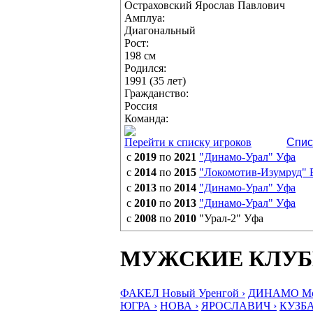
Остраховский Ярослав Павлович
Амплуа:
Диагональный
Рост:
198 см
Родился:
1991 (35 лет)
Гражданство:
Россия
Команда:
Перейти к списку игроков
Спис
с
2019
по
2021
"Динамо-Урал" Уфа
с
2014
по
2015
"Локомотив-Изумруд" 
с
2013
по
2014
"Динамо-Урал" Уфа
с
2010
по
2013
"Динамо-Урал" Уфа
с
2008
по
2010
"Урал-2" Уфа
МУЖСКИЕ КЛУ
ФАКЕЛ Новый Уренгой ›
ДИНАМО Мос
ЮГРА ›
НОВА ›
ЯРОСЛАВИЧ ›
КУЗБА