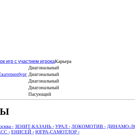
ок игр с участием игрока
Карьера
Диагональный
Екатеринбург
Диагональный
Диагональный
Диагональный
Пасующий
БЫ
ква ›
ЗЕНИТ-КАЗАНЬ ›
УРАЛ ›
ЛОКОМОТИВ ›
ДИНАМО-ЛО
СС ›
ЕНИСЕЙ ›
ЮГРА-САМОТЛОР ›