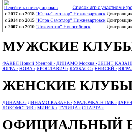
Перейти к списку игроков
Список игр с участием игр
с
2017
по
2018
"Югра-Самотлор" Нижневартовск
Доигровщи
с
2014
по
2015
"Югра-Самотлор" Нижневартовск
Доигровщи
с
2007
по
2010
"Локомотив" Новосибирск
Доигровщи
МУЖСКИЕ КЛУБ
ФАКЕЛ Новый Уренгой ›
ДИНАМО Москва ›
ЗЕНИТ-КАЗАНЬ
ЮГРА ›
НОВА ›
ЯРОСЛАВИЧ ›
КУЗБАСС ›
ЕНИСЕЙ ›
ЮГРА
ЖЕНСКИЕ КЛУБ
ДИНАМО ›
ДИНАМО-КАЗАНЬ ›
УРАЛОЧКА-НТМК ›
ЗАРЕЧ
ЛОКОМОТИВ ›
МИНСК ›
ТУЛИЦА ›
СПАРТА ›
ОФИЦИАЛЬНЫЙ 