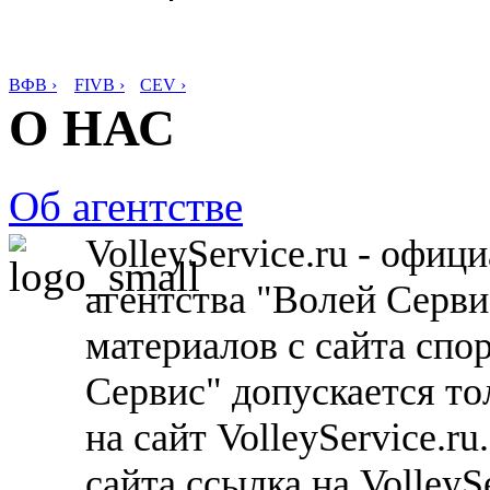
ВФВ ›
FIVB ›
CEV ›
О НАС
Об агентстве
VolleyService.ru - офи
агентства "Волей Серв
материалов с сайта спо
Сервис" допускается то
на сайт VolleyService.r
сайта ссылка на VolleyS