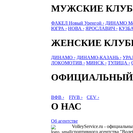
МУЖСКИЕ КЛУ
ФАКЕЛ Новый Уренгой ›
ДИНАМО Мос
ЮГРА ›
НОВА ›
ЯРОСЛАВИЧ ›
КУЗБА
ЖЕНСКИЕ КЛУ
ДИНАМО ›
ДИНАМО-КАЗАНЬ ›
УРА
ЛОКОМОТИВ ›
МИНСК ›
ТУЛИЦА ›
ОФИЦИАЛЬНЫЙ
ВФВ ›
FIVB ›
CEV ›
О НАС
Об агентстве
VolleyService.ru - официальн
спортивного агентства "Волей