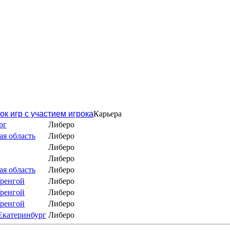
ок игр с участием игрока
Карьера
рг
Либеро
я область
Либеро
Либеро
Либеро
я область
Либеро
ренгой
Либеро
ренгой
Либеро
ренгой
Либеро
Екатеринбург
Либеро