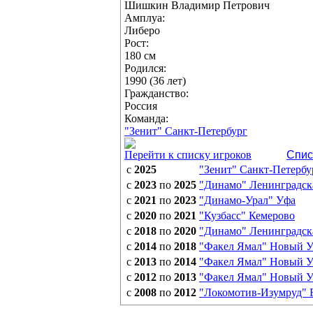
Шишкин Владимир Петрович
Амплуа:
Либеро
Рост:
180 см
Родился:
1990 (36 лет)
Гражданство:
Россия
Команда:
"Зенит" Санкт-Петербург
Перейти к списку игроков
Спис
с
2025
"Зенит" Санкт-Петербу
с
2023
по
2025
"Динамо" Ленинградска
с
2021
по
2023
"Динамо-Урал" Уфа
с
2020
по
2021
"Кузбасс" Кемерово
с
2018
по
2020
"Динамо" Ленинградска
с
2014
по
2018
"Факел Ямал" Новый У
с
2013
по
2014
"Факел Ямал" Новый У
с
2012
по
2013
"Факел Ямал" Новый У
с
2008
по
2012
"Локомотив-Изумруд" 