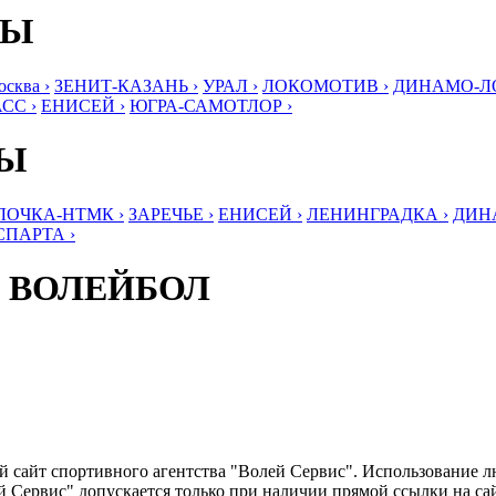
БЫ
ква ›
ЗЕНИТ-КАЗАНЬ ›
УРАЛ ›
ЛОКОМОТИВ ›
ДИНАМО-ЛО
СС ›
ЕНИСЕЙ ›
ЮГРА-САМОТЛОР ›
БЫ
ЛОЧКА-НТМК ›
ЗАРЕЧЬЕ ›
ЕНИСЕЙ ›
ЛЕНИНГРАДКА ›
ДИНА
СПАРТА ›
 ВОЛЕЙБОЛ
ый сайт спортивного агентства "Волей Сервис". Использование 
 Сервис" допускается только при наличии прямой ссылки на сайт