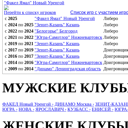
"Факел Ямал" Новый Уренгой
Перейти к списку игроков
Список игр с участием игр
с
2025
"Факел Ямал" Новый Уренгой
Либеро
с
2024
по
2025
"Зенит-Казань" Казань
Либеро
с
2022
по
2024
"Белогорье" Белгород
Либеро
с
2021
по
2022
"Югра-Самотлор" Нижневартовск
Либеро
с
2019
по
2021
"Зенит-Казань" Казань
Либеро
с
2017
по
2019
"Зенит-Казань" Казань
Доигровщи
с
2016
по
2017
"Зенит-Казань" Казань
Доигровщи
с
2014
по
2016
"Югра-Самотлор" Нижневартовск
Доигровщи
с
2009
по
2014
"Динамо" Ленинградская область
Доигровщи
МУЖСКИЕ КЛУБ
ФАКЕЛ Новый Уренгой ›
ДИНАМО Москва ›
ЗЕНИТ-КАЗАНЬ
ЮГРА ›
НОВА ›
ЯРОСЛАВИЧ ›
КУЗБАСС ›
ЕНИСЕЙ ›
ЮГРА
ЖЕНСКИЕ КЛУБ